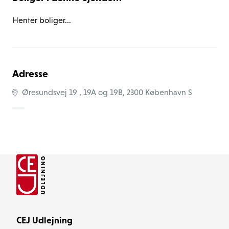
som vores opgave at sikre gennemsigtighed, forståelse 
og realistiske forventninger i processen – både under 
Henter boliger...
indflytning og ved fraflytning.
Adresse
Øresundsvej 19 , 19A og 19B, 2300 København S
CEJ Udlejning