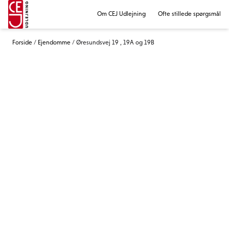
Om CEJ Udlejning
Ofte stillede spørgsmål
Forside
/
Ejendomme
/
Øresundsvej 19 , 19A og 19B