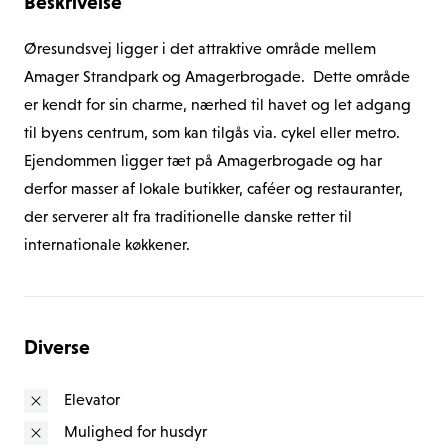
Beskrivelse
Øresundsvej ligger i det attraktive område mellem 
Amager Strandpark og Amagerbrogade.  Dette område 
er kendt for sin charme, nærhed til havet og let adgang 
til byens centrum, som kan tilgås via. cykel eller metro.
Ejendommen ligger tæt på Amagerbrogade og har 
derfor masser af lokale butikker, caféer og restauranter, 
der serverer alt fra traditionelle danske retter til 
internationale køkkener.
Ejendommen ligger ligeledes kort fra Amager 
Strandpark. Dette gør det let for beboere at nyde 
strandlivet og udendørsaktiviteter. Området er godt 
Diverse
forbundet med offentlig transport, herunder metro og 
busser, der giver nem adgang til Københavns centrum 
Elevator
og andre dele af byen. Amager er også kendt for sine 
Mulighed for husdyr
grønne områder, parker og rekreativ udfoldelse, der 