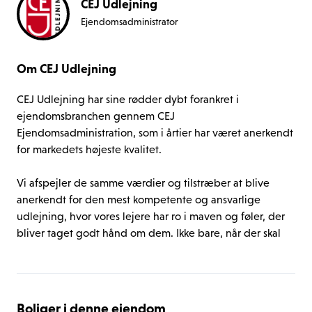
CEJ Udlejning
Ejendomsadministrator
Om CEJ Udlejning
CEJ Udlejning har sine rødder dybt forankret i 
ejendomsbranchen gennem CEJ 
Ejendomsadministration, som i årtier har været anerkendt 
for markedets højeste kvalitet.

Vi afspejler de samme værdier og tilstræber at blive 
anerkendt for den mest kompetente og ansvarlige 
udlejning, hvor vores lejere har ro i maven og føler, der 
bliver taget godt hånd om dem. Ikke bare, når der skal 
skrives under, men igennem hele lejeforløbet.

Vi er bevidste om det store ansvar, der følger med, når 
det gælder om at skabe et trygt hjem. Derfor ser vi det 
Boliger i denne ejendom