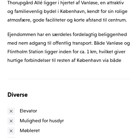
Thorupgård Allé ligger i hjertet af Vanløse, en attraktiv 
og familievenlig bydel i København, kendt for sin rolige 
atmosfære, gode faciliteter og korte afstand til centrum.
Ejendommen har en særdeles fordelagtig beliggenhed 
med nem adgang til offentlig transport. Både Vanløse og 
Flintholm Station ligger inden for ca. 1 km, hvilket giver 
hurtige forbindelser til resten af København via både 
metro og S-tog.
I nærområdet finder du et bredt udvalg af 
dagligvarebutikker, hyggelige spisesteder og små 
Diverse
specialforretninger, der dækker de fleste 
hverdagsbehov. Har du brug for større indkøb, ligger 
Elevator
Rødovre Centrum blot ca. 2 km væk med et stort udvalg 
Mulighed for husdyr
af butikker og shoppingmuligheder.
Møbleret