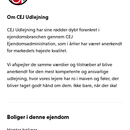
Om CEJ Udlejning
CEJ Udlejning har sine rødder dybt forankret i 
ejendomsbranchen gennem CEJ 
Ejendomsadministration, som i årtier har været anerkendt 
for markedets højeste kvalitet.

Vi afspejler de samme værdier og tilstræber at blive 
anerkendt for den mest kompetente og ansvarlige 
udlejning, hvor vores lejere har ro i maven og føler, der 
bliver taget godt hånd om dem. Ikke bare, når der skal 
skrives under, men igennem hele lejeforløbet.

Vi er bevidste om det store ansvar, der følger med, når 
det gælder om at skabe et trygt hjem. Derfor ser vi det 
Boliger i denne ejendom
som vores opgave at sikre gennemsigtighed, forståelse 
og realistiske forventninger i processen – både under 