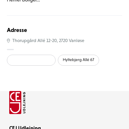
Henter boliger...
indflytning og ved fraflytning.
Adresse
Thorupgård Allé 12-20, 2720 Vanløse
Thorupgård Allé 12-20
Hyltebjerg Allé 67
CEJ Udlejning