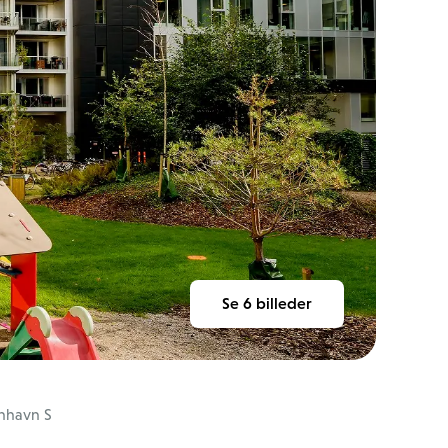
Se
6
billeder
nhavn S