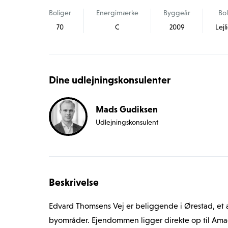
Boliger
Energimærke
Byggeår
Bo
70
C
2009
Lej
Dine udlejningskonsulenter
Mads Gudiksen
Udlejningskonsulent
Beskrivelse
Edvard Thomsens Vej er beliggende i Ørestad, et
byområder. Ejendommen ligger direkte op til Amager