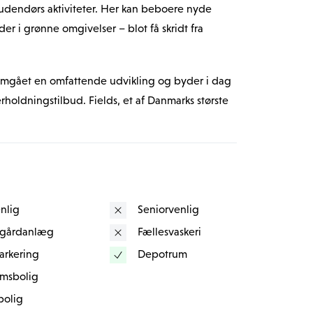
dendørs aktiviteter. Her kan beboere nyde 
r i grønne omgivelser – blot få skridt fra 
gået en omfattende udvikling og byder i dag 
oldningstilbud. Fields, et af Danmarks største 
og tilbyder et stort udvalg af butikker, 
erdagens indkøb og fritidens oplevelser klares 
rådet er betjent af både metro og regionaltog, 
nlig
Seniorvenlig
s centrum og resten af Storkøbenhavn. Det 
ndle og bevæge sig rundt i byen, uanset 
 gårdanlæg
Fællesvaskeri
arkering
Depotrum
msbolig
ioner, herunder universiteter, skoler og 
bolig
r både studerende, familier og unge 