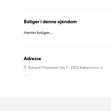
forventninger i processen – både under indflytnin
Boliger i denne ejendom
Henter boliger...
Adresse
Edvard Thomsens Vej 7 , 2300 København S