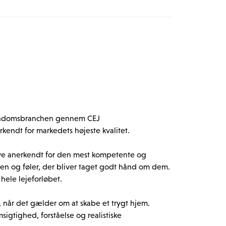
eter, sportscentre og kulturelle tilbud i 
t hverdag.
nsker en bolig med moderne arkitektur, grønne 
 Kombinationen af natur, byliv og stærke 
dem, der søger et balanceret og kvalitetspræget 
jendomsbranchen gennem CEJ 
kendt for markedets højeste kvalitet.

ive anerkendt for den mest kompetente og 
ven og føler, der bliver taget godt hånd om dem. 
hele lejeforløbet.

, når det gælder om at skabe et trygt hjem. 
igtighed, forståelse og realistiske 