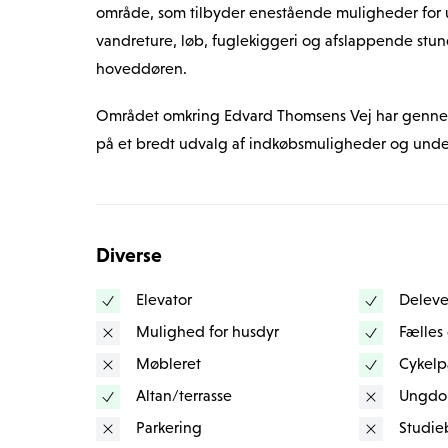
område, som tilbyder enestående muligheder for u
vandreture, løb, fuglekiggeri og afslappende stunde
hoveddøren.
Området omkring Edvard Thomsens Vej har gennem
på et bredt udvalg af indkøbsmuligheder og underh
indkøbscentre, ligger i kort afstand fra ejendommen 
restauranter, legeland og biograf. Her kan både hv
samlet.
Diverse
Ørestad har fremragende transportforbindelser. Om
Elevator
Deleve
hvilket sikrer nem og hurtig adgang til København
effektive offentlige transportnet gør det let at pe
Mulighed for husdyr
Fælles
destination.
Møbleret
Cykelp
Altan/terrasse
Ungdo
Ejendommen ligger tæt på flere uddannelsesinstitut
Parkering
Studie
daginstitutioner, hvilket gør området attraktivt fo