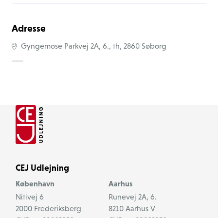
Gyngemose Parkvej er en stille og grøn gade, der 
strækker sig gennem et boligområde med en blanding 
Adresse
af fleretages lejlighedskomplekser, villahuse og 
Gyngemose Parkvej 2A, 6., th, 2860 Søborg
rækkehuse. Området er kendetegnet ved velplejede 
haver, brede fortov og cykelstier, der skaber en venlig og 
imødekommende atmosfære.
I umiddelbar nærhed af Gyngemose Parkvej finder man 
Gyngemose Park, der er et populært rekreativt område 
for beboerne i Søborg. Parken har grønne arealer, søer, 
stier og legepladser, der indbyder til gåture, jogging og 
familieaktiviteter. Det er et ideelt sted at slappe af, nyde 
CEJ Udlejning
naturen og lade børnene lege frit.
København
Aarhus
Nitivej 6
Runevej 2A, 6.
Inden for gåafstand fra Gyngemose Parkvej er der flere 
2000
Frederiksberg
8210
Aarhus V
daginstitutioner, skoler og indkøbsmuligheder, hvilket 