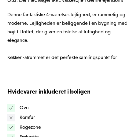
OBS: Der medfølger IKKE vaskesøjle i denne ejendom!
Denne fantastiske 4-værelses lejlighed, er rummelig og 
moderne. Lejligheden er beliggende i en bygning med 
højt til loftet, der giver en følelse af luftighed og 
elegance.
Køkken-alrummet er det perfekte samlingspunkt for 
familie og venner. Det moderne køkken er udstyret med 
hvide fronter og stål håndtag, der giver det et stilfuldt 
og tidløst udseende. Køkkenbordpladen er hvid, hvilket 
Hvidevarer inkluderet i boligen
skaber et rent og lyst udtryk. Der er masser af plads til at 
bevæge sig frit og skaber et åbent rum til madlavning, 
Ovn
samvær og hygge.
Komfur
Det veludstyrede køkken har alle hvidevarer, som gør det 
Kogezone
nemt at tilberede lækre måltider. Her er alt, hvad du 