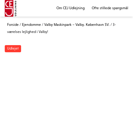
Om CEJ Udlejning
Ofte stillede spørgsmål
Forside
/
Ejendomme
/
Valby Maskinpark – Valby. København SV.
/
3-
værelses lejlighed i Valby!
Udlejet