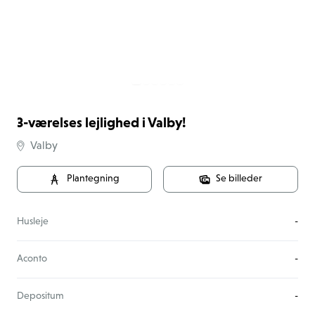
3-værelses lejlighed i Valby!
Valby
Plantegning
Se billeder
Husleje
-
Aconto
-
Depositum
-