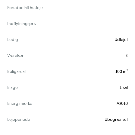
Forudbetalt husleje
-
Indflytningspris
-
Ledig
Udlejet
Værelser
3
Boligareal
100 m²
Etage
1. sal
Energimærke
A2010
Lejeperiode
Ubegrænset