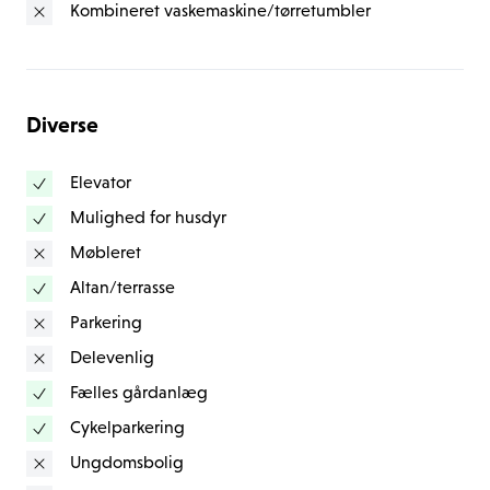
Kombineret vaskemaskine/tørretumbler
et depotrum i lejligheden, hvilket giver ekstra 
opbevaringsplads.
Det er den perfekte kombination af moderne design, 
Diverse
funktionalitet og komfort, der tilbyder et behageligt 
hjem for enkeltpersoner, par eller små familier.
Elevator
Mulighed for husdyr
Bemærk billederne er ikke nødvendigvis fra den 
Møbleret
specifikke lejlighed, men fra en lignende lejlighed i 
Altan/terrasse
ejendommen.
Parkering
Husdyrtilladelse kan opnås efter aftale.
Delevenlig
Området:
Fælles gårdanlæg
Valby Maskinpark er et charmerende og dynamisk 
Cykelparkering
område beliggende i den sydvestlige del af København, 
Ungdomsbolig
Danmark. Området er kendt for sin blanding af 