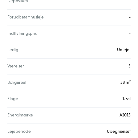
Depositum
-
Forudbetalt husleje
-
Indflytningspris
-
Ledig
Udlejet
Værelser
3
Boligareal
58 m²
Etage
1. sal
Energimærke
A2015
Lejeperiode
Ubegrænset