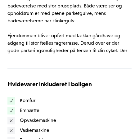
badeværelse med stor bruseplads. Både værelser og 
opholdsrum er med pæne parketgulve, mens 
badeværelserne har klinkegulv.

Ejendommen bliver opført med lækker gårdhave og 
adgang til stor fælles tagterrasse. Derud over er der 
gode parkeringsmuligheder på terræn til din cykel. Der 
vil desuden på 2. sal kunne findes betalingsvaskeri samt 
et fint fællesrum med køkken, hvor beboere kan mødes 
til arrangementer og hyggestunder.

Hvidevarer inkluderet i boligen
*OBS* - billederne er fra en lignende prøvebolig.
Komfur
Emhætte
Opvaskemaskine
Vaskemaskine