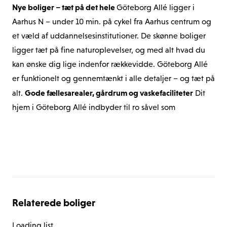
Nye boliger – tæt på det hele 
Göteborg Allé ligger i 
Aarhus N – under 10 min. på cykel fra Aarhus centrum og 
et væld af uddannelsesinstitutioner. De skønne boliger 
ligger tæt på fine naturoplevelser, og med alt hvad du 
kan ønske dig lige indenfor rækkevidde. Göteborg Allé 
er funktionelt og gennemtænkt i alle detaljer – og tæt på 
Gode fællesarealer, gårdrum og vaskefaciliteter
alt. 
 Dit 
hjem i Göteborg Allé indbyder til ro såvel som 
fællesskab. Ejendommen byder på gode fællesarealer 
med sjove aktiviteter, et skønt gårdrum samt en fin 
Vis alle boliger i ejendommen
tagterrasse hvorfra solen kan nydes i de lyse timer. På 2. 
sal forefindes desuden gode vaskefaciliteter, som gør det 
Grønne områder og 
nemt at bo i Göteborg Allé . 
uddannelsesinstitutioner
 Som beboer i Göteborg Allé  
Relaterede boliger
har du alt indenfor rækkevidde. Alt fra 
uddannelsesinstitutioner til indkøb, grønne områder og 
Loading list...