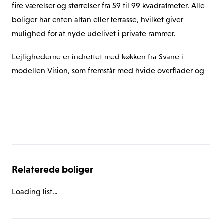
fire værelser og størrelser fra 59 til 99 kvadratmeter. Alle 
boliger har enten altan eller terrasse, hvilket giver 
mulighed for at nyde udelivet i private rammer.
Lejlighederne er indrettet med køkken fra Svane i 
modellen Vision, som fremstår med hvide overflader og 
god skabsplads. Hårde hvidevarer fra Siemens er 
inkluderet og omfatter integreret opvaskemaskine, køle 
Vis alle boliger i ejendommen
og fryseskab, indbygningsovn i rustfrit stål og glas samt 
induktionskogeplade med fire zoner og Touch Control. 
Emhætten er indbygget i overskabet og leveres af 
Silverline.
Relaterede boliger
Badeværelset er udført med hvide elementer og lysegrå 
Monte Carlo klinker på både gulv og vægge. Der er 
Loading list...
installeret vaskemaskine og tørretumbler i alle lejemål.