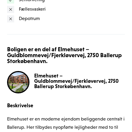
Seniorvenlig
ejendommen. Ydermere er der en moderne legeplads, 
Fællesvaskeri
Er du træt af at lede efter en parkeringsplads ? I 
Depotrum
Elmehuset er der mulighed for at leje en parkeringsplads 
i kælderen til blot 408 kr. pr. mdr. Hertil kommer deposita 
for fjernbetjening til kælderen pålydende 2.500 kr. (I 
Boligen er en del af Elmehuset –
parkeringskælderen er der 8 ”flyvepladser” til el-biler)  
Guldblommevej/Fjerkløvervej, 2750 Ballerup
Storkøbenhavn.
Til lejemålet medfølger et depotrum. 
Elmehuset –
Guldblommevej/Fjerkløvervej, 2750
Det er muligt at søge om dispensation til husdyr.
Ballerup Storkøbenhavn.
Beskrivelse
Elmehuset er en moderne ejendom beliggende centralt i 
Ballerup. Her tilbydes nyopførte lejligheder med to til 