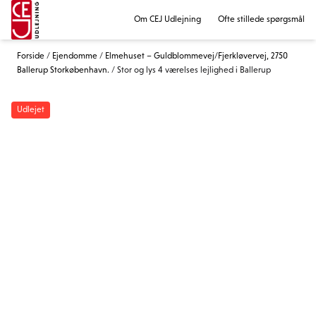
Om CEJ Udlejning
Ofte stillede spørgsmål
Forside
/
Ejendomme
/
Elmehuset – Guldblommevej/Fjerkløvervej, 2750
Ballerup Storkøbenhavn.
/
Stor og lys 4 værelses lejlighed i Ballerup
Udlejet