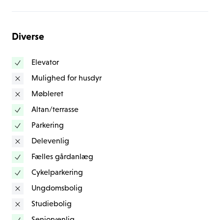
tørretumbler. 
Elmehuset er beliggende centralt i Ballerup og nær 
Diverse
indkøb, offentlig transport, daginstitutioner, skoler og 
fritidsliv. Inden for 5 minutters gå gang, kan du finde, 
Elevator
Ballerup st. supermarkeder, Ballerupcenteret og meget 
Mulighed for husdyr
mere. 
Møbleret
Altan/terrasse
Elmehuset består af 112 nybyggede lejligheder i 
spændet 59-99 m2 fordelt på 2-4 værelser 
Parkering
Delevenlig
Elmehuset opfylder drømmen om en stilren og moderne 
Fælles gårdanlæg
bolig, med tilhørende altan eller terrasse, hvor der er 
Cykelparkering
mulighed for at nyde den friske luft og de solrige dage. I 
Ungdomsbolig
gården vil du kunne finde det smukke og rummelige 
Studiebolig
orangeri, som er tilgængeligt for alle beboere i 