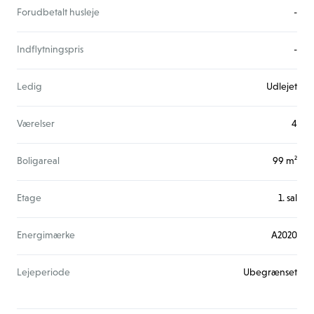
Forudbetalt husleje
-
Indflytningspris
-
Ledig
Udlejet
Værelser
4
Boligareal
99 m²
Etage
1. sal
Energimærke
A2020
Lejeperiode
Ubegrænset