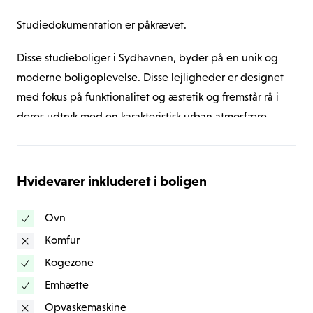
Studiedokumentation er påkrævet.
Disse studieboliger i Sydhavnen, byder på en unik og 
moderne boligoplevelse. Disse lejligheder er designet 
med fokus på funktionalitet og æstetik og fremstår rå i 
deres udtryk med en karakteristisk urban atmosfære.
Det første, der bemærkes, er det lyse og indbydende 
interiør. Gulvene er i en lys nuance, hvilket skaber en 
Hvidevarer inkluderet i boligen
behagelig og åben atmosfære i hele boligen. Store 
vinduer lader masser af naturligt lys strømme ind og 
Ovn
giver samtidig en fornemmelse af rummelighed.
Komfur
Kogezone
En særlig feature ved disse boliger er de innovative 
Emhætte
rumopdelingsløsninger. Der er 222 boliger med et enkelt 
Opvaskemaskine