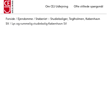
Om CEJ Udlejning
Ofte stillede spørgsmål
Forside
/
Ejendomme
/
Støberiet – Studieboliger, Teglholmen, København
SV
/
Lys og rummelig studiebolig København SV