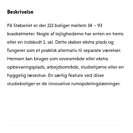
uddannelsesinstitutioner.
Beskrivelse
Der er elevator og trappeopgange flere steder i 
ejendommen. De lejligheder, som ikke har depot rum i 
På Støberiet er der 222 boliger mellem 34 – 93 
lejemålet, vil have et tilknyttet depot rum i stueetagen.
kvadratmeter. Nogle af lejlighederne har enten en hems 
Der er i stuetagen også et fællesvaskeri og 
eller en indskudt 1. sal. Dette skaber ekstra plads og 
cykelparkering.
fungerer som et praktisk alternativ til separate værelser. 
Hemsen kan bruges som soveområde eller ekstra 
opbevaringsplads, arbejdsområde, studiehjørne eller en 
hyggelig læsestue. En særlig feature ved disse 
studieboliger er de innovative rumopdelingsløsninger.
Over halvdelen af boligerne kommer med en altan eller 
Vis alle boliger i ejendommen
fransk altan, og flere af boligerne ligger med udsigt over 
Københavns havn. Alle boliger kommer med eget 
badeværelse (med bruseniche) og eget køkken. Der 