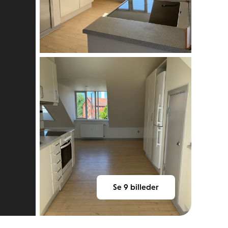
Se
9
billeder