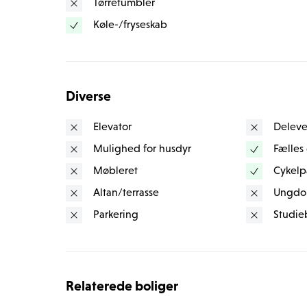
Tørretumbler
tilsvarende 1 værelses. 
Køle-/fryseskab
Husdyr ikke tilladt.
Du må meget gerne oplyse dit telefon nr. og mailadr
på denne annonce.
Diverse
Elevator
Deleve
Mulighed for husdyr
Fælles
Møbleret
Cykelp
Altan/terrasse
Ungdo
Parkering
Studie
Relaterede boliger