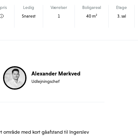
pris
Ledig
Værelser
Boligareal
Etage
Snarest
1
40 m²
3. sal
Alexander Mørkved
Udlejningschef
t område med kort gåafstand til Ingerslev 