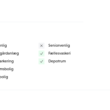
esse + lidt generelt om dig selv, når du skriver 
nlig
Seniorvenlig
 gårdanlæg
Fællesvaskeri
arkering
Depotrum
msbolig
bolig