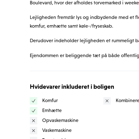
Boulevard, hvor der afholdes torvemarked i week
Lejligheden fremstår lys og indbydende med et fl
komfur, emhætte samt køle-/fryseskab.
Derudover indeholder lejligheden et rummeligt 
Ejendommen er beliggende tæt på både offentlig
Til ejendommen hører et hyggeligt gårdmiljø samt 
cykelkælder.
Hvidevarer inkluderet i boligen
Forbrug:
Komfur
Kombinere
A conto varme 430,00 kr.
Emhætte
A conto vand 219,00 kr.
Opvaskemaskine
OBS:
Vaskemaskine
3D scanningen og billederne på annoncen er ikke