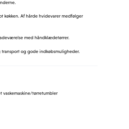
enderne. 
ot køkken. Af hårde hvidevarer medfølger 
badeværelse med håndklædetørrer.
 transport og gode indkøbsmuligheder.
adgang til fælles vaskeri, kælderrum og 
t vaskemaskine/tørretumbler
 nødvendigvis fra denne lejlighed, men en