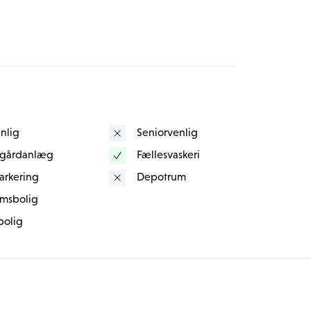
stauranter samt adgang til smukke strande og 
t at gå over Strandvejen, så er du på havnen, 
 og en dejlig strand. 
 fuglereservat, Rungsted Golfklub og 
nlig
Seniorvenlig
 gårdanlæg
Fællesvaskeri
sstoppested lige udenfor døren og kun 800 
arkering
Depotrum
n stå, på den store parkeringsplads foran 
msbolig
bolig