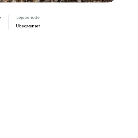
e
Lejeperiode
Ubegrænset