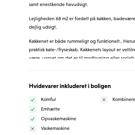
samt enestående havudsigt.
Lejligheden 68 m2 er fordelt på køkken, badeværel
dejlig udsigt. 
Køkkenet er både rummeligt og funktionelt.. Heru
praktisk køle-/fryseskab. Køkkenets layout er veltilre
være, uanset om det er til madlavning eller social
Gennemgående lyse trægulve bidrager til en følel
store, velplacerede vinduer sikrer et behageligt nat
Hvidevarer inkluderet i boligen
stuen giver en fantastisk udsigt over Rungsted hav
enestående solopgange. På klare dage strækker udsi
Komfur
Kombinere
Emhætte
Desuden har lejligheden mulighed for at installere
Opvaskemaskine
adgang til fællesvaskeri i ejendommen, hvilket gø
Vaskemaskine
Området omkring Rungsted Kyst er kendt for sin n