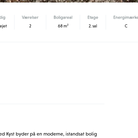
dig
Værelser
Boligareal
Etage
Energimærk
ejet
2
68 m²
2. sal
C
d Kyst byder på en moderne, istandsat bolig 