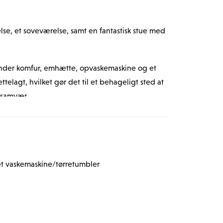
se, et soveværelse, samt en fantastisk stue med 
nder komfur, emhætte, opvaskemaskine og et 
ttelagt, hvilket gør det til et behageligt sted at 
t samvær.
se af stilfuld sammenhæng i hele boligen, mens 
urligt lys i hele boligen. De store vinduer i 
n og Øresund, orienteringen giver helt 
gten sig helt til Sverige.
t vaskemaskine/tørretumbler
 vaskemaskine og tørretumbler, og der er også 
r det praktisk og bekvemt for beboere.
aturskønhed og sin unikke kystbeliggenhed. 