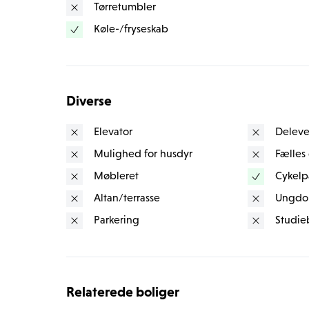
Tørretumbler
Med sin charmerende havn, hyggelige caféer og re
Køle-/fryseskab
naturskønne stier.
Holder du af vandsport og vinterbadning er det blo
som har både café/restaurantliv, vandsportsklubber
Diverse
Som beboer har du havet mod øst og Karen Blixens
Elevator
Deleve
Folehaveskoven mod vest.
Mulighed for husdyr
Fælles
Der er nem adgang til offentlig transport. Med bu
Møbleret
Cykelp
meter til Rungsted Station, kan man nemt lade bile
Altan/terrasse
Ungdo
ejendommen.
Parkering
Studie
Relaterede boliger