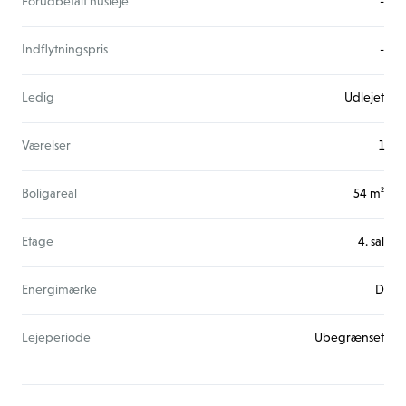
Forudbetalt husleje
-
Indflytningspris
-
Ledig
Udlejet
Værelser
1
Boligareal
54 m²
Etage
4. sal
Energimærke
D
Lejeperiode
Ubegrænset