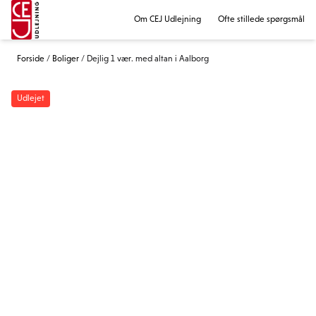
Om CEJ Udlejning
Ofte stillede spørgsmål
Forside
/
Boliger
/
Dejlig 1 vær. med altan i Aalborg
Udlejet